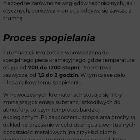
niezbędne zarówno ze względów technicznych, jak i
etycznych, ponieważ kremacja odbywa się zawsze z
trumną
Proces spopielania
Trumna z ciałem zostaje wprowadzona do
specjalnego pieca kremacyjnego, gdzie temperatura
osiąga od
700 do 1200 stopni
. Proces trwa
zazwyczaj od
1,5 do 2 godzin
. W tym czasie ciało
ulega całkowitemu spopieleniu.
W nowoczesnych krematoriach stosuje się filtry
zmniejszające emisję substancji szkodliwych do
atmosfery, co czyni ten proces bardziej
ekologicznym. Po zakończeniu spopielania prochy są
dokładnie przesianie w celu usunięcia ewentualnych
pozostałości metalowych (na przykład plomb
dentystycznych lub śrub ortopedycznych), które