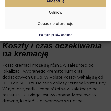
Akceptuję
Odmów
Następnie zajmuje się przewiezieniem urny na
miejsce spoczynku. Ceremonia w takim przypadku
Zobacz preferencje
jest równie uroczysta, co pochówek tradycyjny. Urna
może zostać złożona w grobie lub w kolumbarium.
Polityka plików cookies
Koszty i czas oczekiwania
na kremację
Koszt kremacji może się różnić w zależności od
lokalizacji, wybranego krematorium oraz
dodatkowych usług. W Polsce koszty wahają się od
1000 do 3000 zł. Do tego doliczyć trzeba koszt urny.
W tym przypadku cena różni się w zależności od
materiału, z jakiego jest wykonana. Może być to
drewno, kamień lub tworzywo sztuczne.