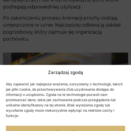
podlegają odpowiedniej utylizacji.
Po zakończeniu procesu kremacji prochy zostają
umieszczone w urnie. Najczęściej odbiera ją zakład
pogrzebowy, który zajmuje się organizacją
pochówku.
Zarządzaj zgodą
Aby zapewnić jak najlepsze wrażenia, korzystamy z technologii, takich
jak pliki cookie, do przechowywania i/lub uzyskiwania dostępu do
informacji o urządzeniu. Zgoda na te technologie pozwoli nam
przetwarzać dane, takie jak zachowanie podczas przeglądania lub
unikalne identyfikatory na tej stronie. Brak wyrażenia zgody lub
wycofanie zgody może niekorzystnie wpłynąć na niektóre cechy i
funkcje.