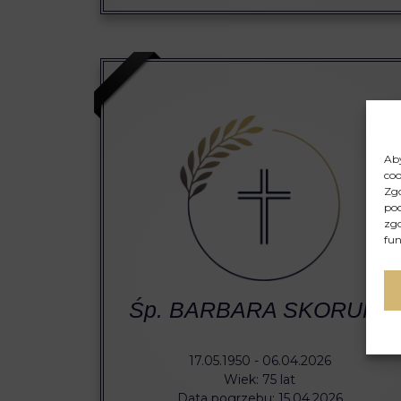
Aby
coo
Zgo
pod
zgo
fun
Śp. BARBARA SKORUPA
17.05.1950 - 06.04.2026
Wiek: 75 lat
Data pogrzebu: 15.04.2026