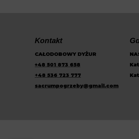
Kontakt
Gd
CAŁODOBOWY DYŻUR
NA
+48 501 873 658
Kat
+
48 536 723 777
Kat
sacrumpogrzeby@gmail.com