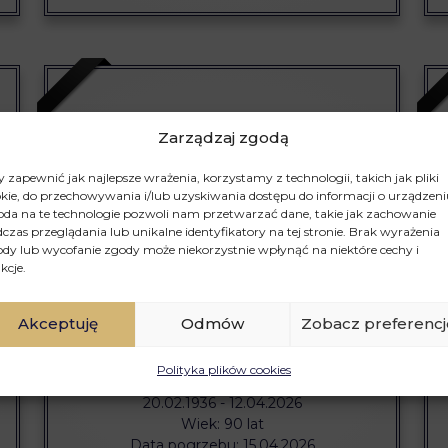
Zarządzaj zgodą
 zapewnić jak najlepsze wrażenia, korzystamy z technologii, takich jak pliki
kie, do przechowywania i/lub uzyskiwania dostępu do informacji o urządzeni
da na te technologie pozwoli nam przetwarzać dane, takie jak zachowanie
czas przeglądania lub unikalne identyfikatory na tej stronie. Brak wyrażenia
dy lub wycofanie zgody może niekorzystnie wpłynąć na niektóre cechy i
kcje.
Akceptuję
Odmów
Zobacz preferencj
Śp. LESZEK BIENIECKI
Polityka plików cookies
20.02.1936 - 12.04.2026
Wiek: 90 lat
Data pogrzebu: 15.04.2026