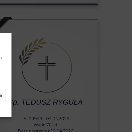
u.
e
Śp. TEDUSZ RYGUŁA
15.10.1949 - 04.04.2026
Wiek: 76 lat
Data pogrzebu: 10.04.2026