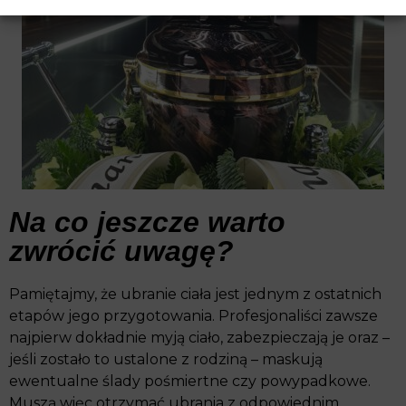
Na co jeszcze warto
zwrócić uwagę?
Pamiętajmy, że ubranie ciała jest jednym z ostatnich
etapów jego przygotowania. Profesjonaliści zawsze
najpierw dokładnie myją ciało, zabezpieczają je oraz –
jeśli zostało to ustalone z rodziną – maskują
ewentualne ślady pośmiertne czy powypadkowe.
Muszą więc otrzymać ubrania z odpowiednim