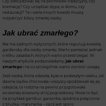
Czy zdecydować się na pochówek tradycyjny, czy
kremację? Czy urządzać stypę w domu, czy
restauracji? Te i wiele innych kwestii muszą
rozpatrzyć bliscy zmarłej osoby.
Jak ubrać zmarłego?
Nie ma żadnych wytycznych, które regulują kwestię
garderoby dla osoby zmarłej. Warto pamiętać jednak
o kilku zasadach, których warto przestrzegać. W
naszym artykule podpowiadamy,
jak ubrać
zmarłego
i na co szczególnie warto zwrócić uwagę.
Jeśli osoba, która odeszła, była w podeszłym wieku, od
dawna ciężko chorowała i wszyscy spodziewali się jej
odejścia, to rodzina na pewno przygotowała
wcześniej stosowny strój pogrzebowy. Może to być
na przykład garnitur, garsonka, spódnica połączona
z bluzką i marynarką – opcji jest sporo.