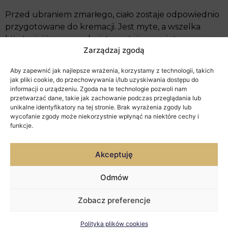
Przed ubraniem zmarłego, ciało zostaje odpowiednio
przygotowane do kremacji. Jest myte, a wszelka
biżuteria i inne przedmioty zostają usunięte.
Zarządzaj zgodą
Warto podkreślić, że ubieranie zmarłego jest kwestią
delikatną i osobistą i należy kierować się przede
Aby zapewnić jak najlepsze wrażenia, korzystamy z technologii, takich
jak pliki cookie, do przechowywania i/lub uzyskiwania dostępu do
wszystkim szacunkiem dla zmarłej osoby oraz
informacji o urządzeniu. Zgoda na te technologie pozwoli nam
konsultacją z rodziną, aby sprostać ich oczekiwaniom
przetwarzać dane, takie jak zachowanie podczas przeglądania lub
i potrzebom.
unikalne identyfikatory na tej stronie. Brak wyrażenia zgody lub
wycofanie zgody może niekorzystnie wpłynąć na niektóre cechy i
funkcje.
Akceptuję
Odmów
Zobacz preferencje
Polityka plików cookies